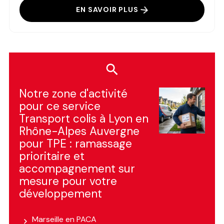
EN SAVOIR PLUS
Notre zone d'activité
pour ce service
Transport colis à Lyon en
Rhône-Alpes Auvergne
pour TPE : ramassage
prioritaire et
accompagnement sur
mesure pour votre
développement
Marseille en PACA