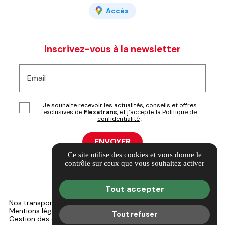
Accès
Inscrivez-vous à la newsletter
Email
Je souhaite recevoir les actualités, conseils et offres
exclusives de
Flexatrans
, et j’accepte la
Politique de
confidentialité
.
Ce site utilise des cookies et vous donne le
contrôle sur ceux que vous souhaitez activer
Tout accepter
Nos transporteurs
Informations complémentaires
Mentions légales
Politique de confidentialité
Tout refuser
Gestion des cookies