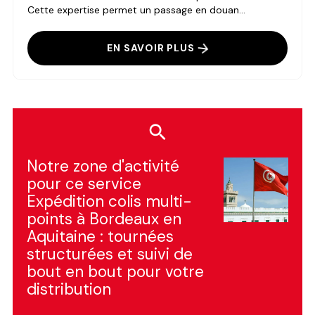
Cette expertise permet un passage en douan...
EN SAVOIR PLUS
Notre zone d'activité
pour ce service
Expédition colis multi-
points à Bordeaux en
Aquitaine : tournées
structurées et suivi de
bout en bout pour votre
distribution