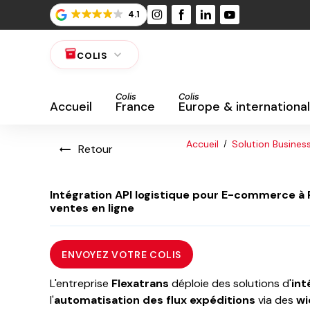
Panneau de gestion des cookies
4.1
inventory_2
expand_more
COLIS
Colis
Colis
Accueil
France
Europe & international
Accueil
Solution Busines
Retour
Intégration API logistique pour E-commerce à 
ventes en ligne
ENVOYEZ VOTRE COLIS
L'entreprise
Flexatrans
déploie des solutions d'
int
l'
automatisation des flux expéditions
via des
wi