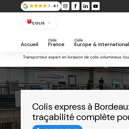
Panneau de gestion des cookies
4.1
expand_more
inventory_2
COLIS
Colis
Colis
Accueil
France
Europe & international
Transporteur expert en livraison de colis volumineux, l
Colis express à Bordeaux
traçabilité complète po