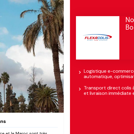
No
Bo
Logistique e-commerce
automatique, optimisati
Transport direct colis
et livraison immédiate 
ans
ce et le Maroc sont très