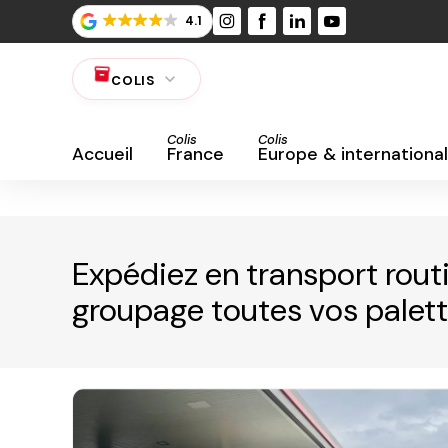
Panneau de gestion des cookies
4.1
expand_more
inventory_2
COLIS
Colis
Colis
Accueil
France
Europe & international
Expédiez en transport routi
groupage toutes vos palett