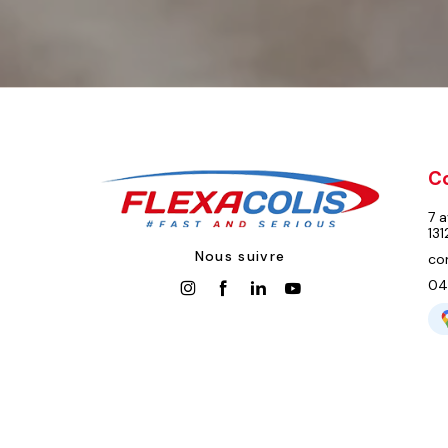
C
7 a
131
Nous suivre
co
04